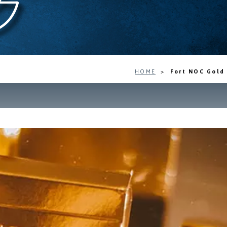
ク
HOME
>
Fort NOC Gold