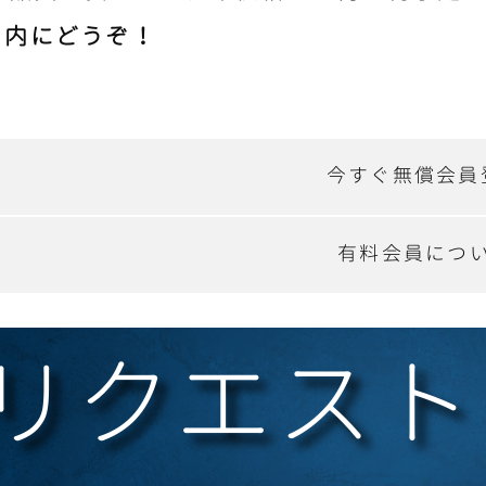
る内にどうぞ！
今すぐ無償会員
有料会員につ
リクエスト