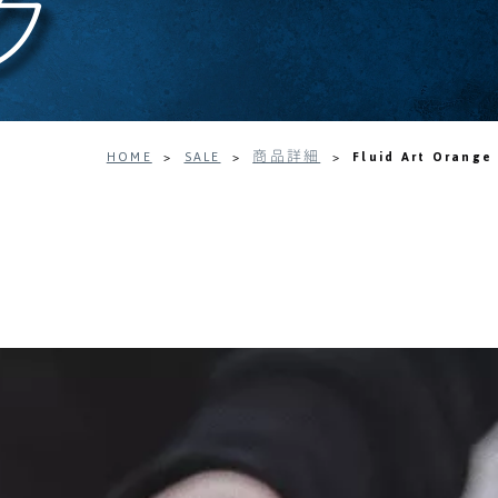
ク
HOME
>
SALE
>
商品詳細
>
Fluid Art Orange